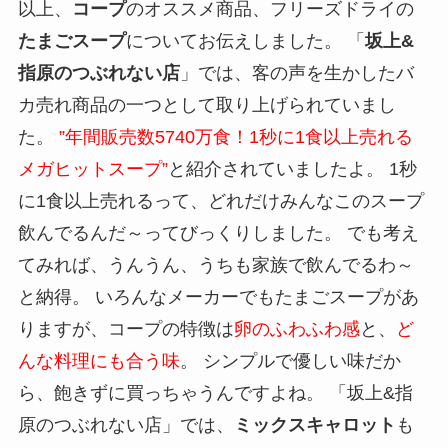
以上、
コープ
のオススメ商品、フリーズドライの
たまごスープ
についてお伝えしました。 「
坂上&
指原のつぶれない店
」では、客の声を生かしたバ
カ売れ商品の一つとして取り上げられていまし
た。
”年間販売数5740万食！1秒に1食以上売れる
メガヒットスープ”
と紹介されていましたよ。 1秒
に1食以上売れるって、どれだけみんなこのスープ
飲んでるんだ～ってびっくりしました。 でも考え
てみれば、うんうん、うちも家族で飲んでるわ～
と納得。 いろんなメーカーでもたまごスープがあ
りますが、コープの特徴は
卵のふわふわ感
と、
ど
んな料理にも合う味
。 シンプルで優しい味だか
ら、飽きずに買っちゃうんですよね。 「坂上&指
原のつぶれない店」では、
ミックスキャロット
も