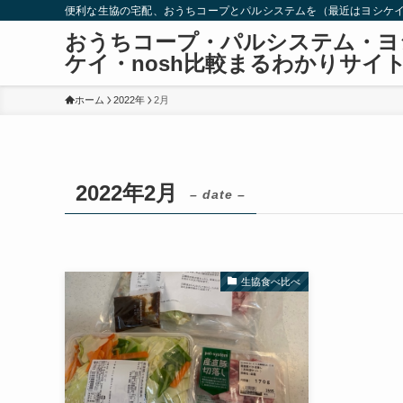
便利な生協の宅配、おうちコープとパルシステムを（最近はヨシケイ
おうちコープ・パルシステム・ヨ
ケイ・nosh比較まるわかりサイ
ホーム
2022年
2月
2022年2月
– date –
生協食べ比べ