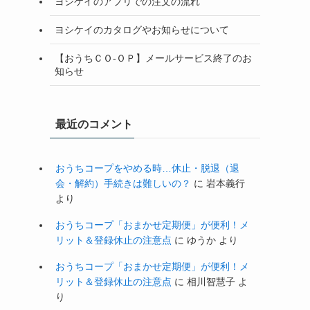
ヨシケイのアプリでの注文の流れ
ヨシケイのカタログやお知らせについて
【おうちＣＯ-ＯＰ】メールサービス終了のお
知らせ
最近のコメント
おうちコープをやめる時…休止・脱退（退
会・解約）手続きは難しいの？
に
岩本義行
より
おうちコープ「おまかせ定期便」が便利！メ
リット＆登録休止の注意点
に
ゆうか
より
おうちコープ「おまかせ定期便」が便利！メ
リット＆登録休止の注意点
に
相川智慧子
よ
り