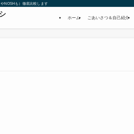
やNOSHも）徹底比較します
シ
ホーム
ごあいさつ＆自己紹介
ト