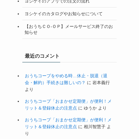
ヨシケイのアプリでの注文の流れ
ヨシケイのカタログやお知らせについて
【おうちＣＯ-ＯＰ】メールサービス終了のお
知らせ
最近のコメント
おうちコープをやめる時…休止・脱退（退
会・解約）手続きは難しいの？
に
岩本義行
より
おうちコープ「おまかせ定期便」が便利！メ
リット＆登録休止の注意点
に
ゆうか
より
おうちコープ「おまかせ定期便」が便利！メ
リット＆登録休止の注意点
に
相川智慧子
よ
り